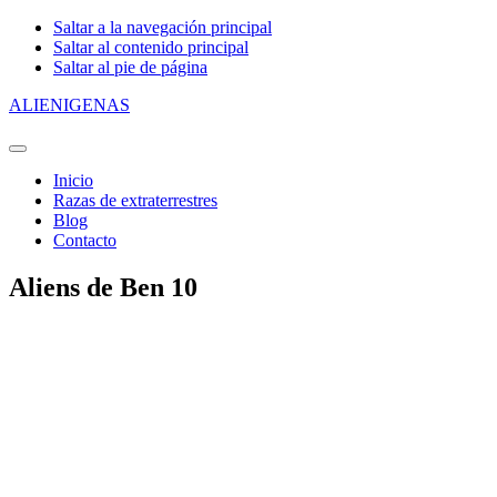
Saltar a la navegación principal
Saltar al contenido principal
Saltar al pie de página
ALIENIGENAS
Primary
Navigation
Inicio
Menu
Razas de extraterrestres
Blog
Contacto
Aliens de Ben 10