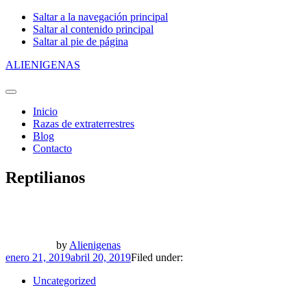
Saltar a la navegación principal
Saltar al contenido principal
Saltar al pie de página
ALIENIGENAS
Primary
Navigation
Inicio
Menu
Razas de extraterrestres
Blog
Contacto
Reptilianos
by
Alienigenas
enero 21, 2019
abril 20, 2019
Filed under:
Uncategorized