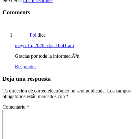
Next Post
Los Insectoides
navigation
Interacciones
Comments
con
los
lectores
Pol
dice
mayo 15, 2020 a las 10:41 am
Gracias por toda la informaciÃ³n
Responder
Deja una respuesta
Tu dirección de correo electrónico no será publicada.
Los campos
obligatorios están marcados con
*
Comentario
*